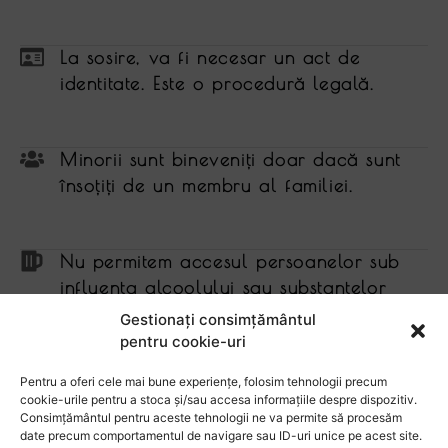
La sosire, va fi necesar un act de
identitate. Este o procedură legală.
Minorii sunt bineveniţi doar dacă sunt
însoţiţi de un membru al familiei.
Nu permitem accesul persoanelor sub
influenţa alcoolului sau substanţelor
interzise.
Gestionați consimțământul
pentru cookie-uri
Pentru a oferi cele mai bune experiențe, folosim tehnologii precum
Distrugerea sau dispariţia obiectelor din
cookie-urile pentru a stoca și/sau accesa informațiile despre dispozitiv.
locaţie va fi sancţionată la valoarea de
Consimțământul pentru aceste tehnologii ne va permite să procesăm
date precum comportamentul de navigare sau ID-uri unice pe acest site.
piaţă. Refuzul de plată duce la